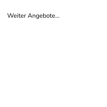
Weiter Angebote...
ZUMBA GOLD®
Alle Rechte vorbehalten. © TV Bensheim 1862 e.V.
turnen@tv-bensheim.de