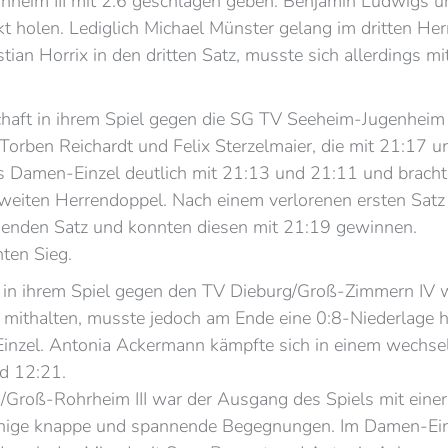
rnheim III mit 2:6 geschlagen geben. Benjamin Ludwigs 
 holen. Lediglich Michael Münster gelang im dritten Her
istian Horrix in den dritten Satz, musste sich allerdings
aft in ihrem Spiel gegen die SG TV Seeheim-Jugenheim II
orben Reichardt und Felix Sterzelmaier, die mit 21:17 u
as Damen-Einzel deutlich mit 21:13 und 21:11 und bracht
eiten Herrendoppel. Nach einem verlorenen ersten Satz 
idenden Satz und konnten diesen mit 21:19 gewinnen.
ten Sieg.
 in ihrem Spiel gegen den TV Dieburg/Groß-Zimmern IV w
 mithalten, musste jedoch am Ende eine 0:8-Niederlage h
zel. Antonia Ackermann kämpfte sich in einem wechsel
nd 12:21.
Groß-Rohrheim III war der Ausgang des Spiels mit einer 
einige knappe und spannende Begegnungen. Im Damen-Ei