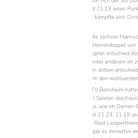
Die fünfte Mannschaft musste sich der SG Do
Herrendoppel mit 21:17 und 21:13 einen Punkt
Sieg. Im ersten Herreneinzel kämpfte sich Chr
geben.
Im Gegensatz dazu konnte die sechste Mannsch
überzeugend war das erste Herrendoppel von T
sicherten. Auch Nina Christophel entschied d
Knappe Ergebnisse gab es unter anderem im zw
Martin Thum mit 21:16 einen dritten entsche
Am Ende holte sich das Team den wohlverdien
Die siebte Mannschaft des TV Bensheim hatte
Team konnte zwar in einigen Spielen durchaus
es auch spannende Momente, wie im Damen-Ein
dritten Satz, verlor jedoch mit 21:23, 21:19 u
Auch im Spiel gegen die SG Ried Lampertheim/
ähnlich enttäuschend. Hier gab es immerhin 