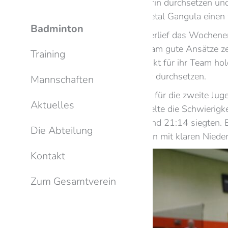
und 21:7 gegen ihre Gegnerin durchsetzen un
Manfred Schreiber und Sheetal Gangula einen 
Badminton
Für die achte Mannschaft verlief das Wochene
deutlich, auch wenn das Team gute Ansätze z
Training
21:18 und 22:20 einen Punkt für ihr Team hole
21:13 gegen seinen Gegner durchsetzen.
Mannschaften
Das Wochenende war auch für die zweite Juge
Aktuelles
den BV Lampertheim spiegelte die Schwierigke
Karin Bormann mit 21:16 und 21:14 siegten. 
Die Abteilung
Die restlichen Spiele endeten mit klaren Niede
Kontakt
Zum Gesamtverein