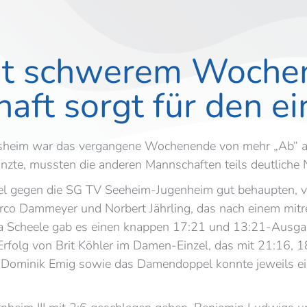
t schwerem Wochen
ft sorgt für den ei
heim war das vergangene Wochenende von mehr „Ab“ al
zte, mussten die anderen Mannschaften teils deutliche N
iel gegen die SG TV Seeheim-Jugenheim gut behaupten, ve
o Dammeyer und Norbert Jährling, das nach einem mitrei
a Scheele gab es einen knappen 17:21 und 13:21-Ausga
Erfolg von Brit Köhler im Damen-Einzel, das mit 21:16
 Dominik Emig sowie das Damendoppel konnte jeweils ein