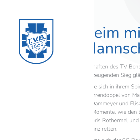
TV Bensheim mi
sechste Mannscha
Für die Badminton-Mannschaften des TV Bens
Mannschaft mit einem überzeugenden Sieg glän
Die dritte Mannschaft konnte sich in ihrem Sp
spannend war das erste Herrendoppel von Marc
Auch im Mixed von Marco Dammeyer und Elis
Doch es gab auch positive Momente, wie den 
zweite Herrendoppel mit Boris Rothermel und
Erfolge nicht die Gesamtbilanz retten.